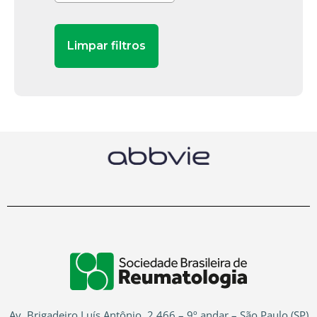
Av. Brigadeiro Luís Antônio, 2.466 – 9º andar – São Paulo (SP)