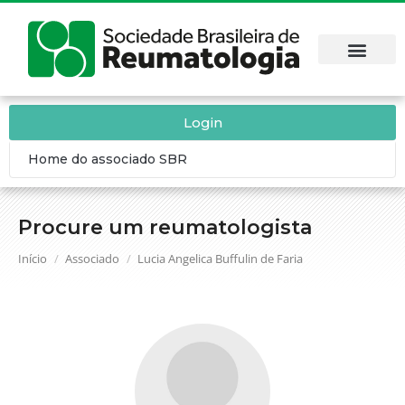
Login
Home do associado SBR
Procure um reumatologista
Você está aqui:
Início
Associado
Lucia Angelica Buffulin de Faria