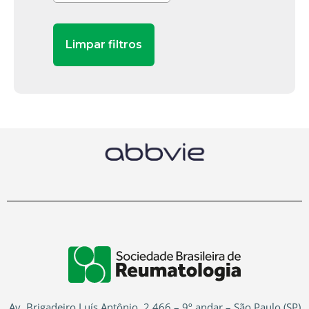
Av. Brigadeiro Luís Antônio, 2.466 – 9º andar – São Paulo (SP)