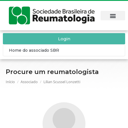
Login
Home do associado SBR
Procure um reumatologista
Você está aqui:
Início
Associado
Lilian Scussel Lonzetti