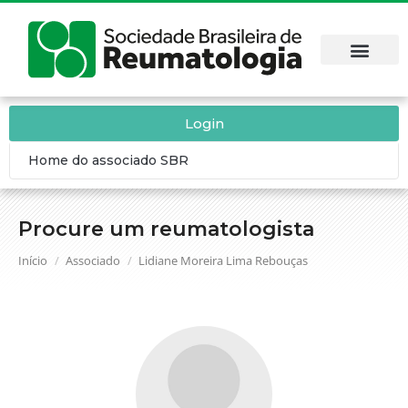
Login
Home do associado SBR
Procure um reumatologista
Você está aqui:
Início
Associado
Lidiane Moreira Lima Rebouças