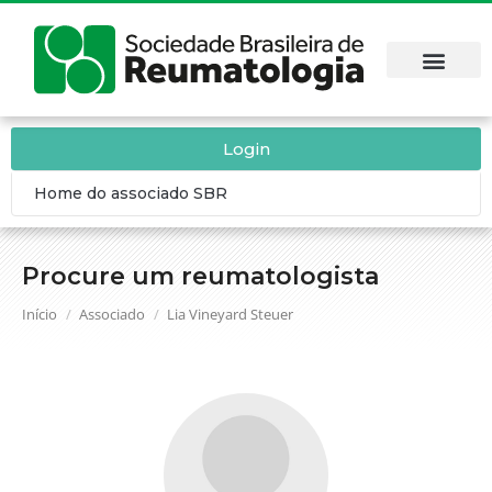
Login
Home do associado SBR
Procure um reumatologista
Você está aqui:
Início
Associado
Lia Vineyard Steuer