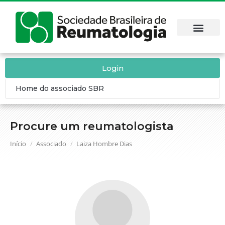
Login
Home do associado SBR
Procure um reumatologista
Você está aqui:
Início
Associado
Laiza Hombre Dias