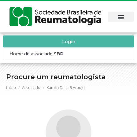
Login
Home do associado SBR
Procure um reumatologista
Você está aqui:
Início
Associado
Kamila Dalla B Araujo