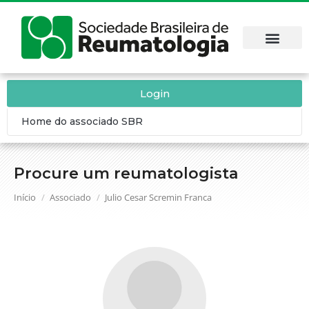
Login
Home do associado SBR
Procure um reumatologista
Você está aqui:
Início
Associado
Julio Cesar Scremin Franca