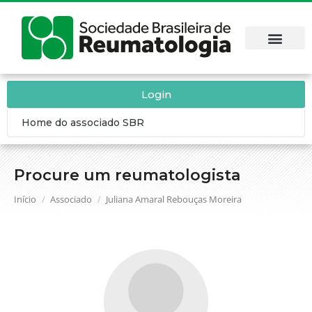
Login
Home do associado SBR
Procure um reumatologista
Você está aqui:
Início
Associado
Juliana Amaral Rebouças Moreira