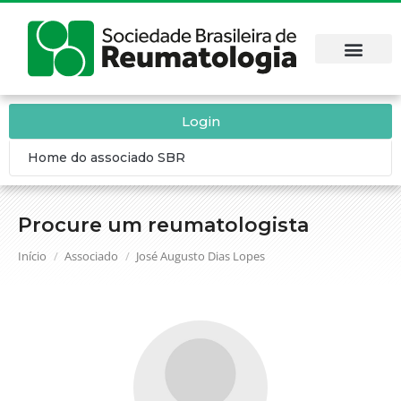
Login
Home do associado SBR
Procure um reumatologista
Você está aqui:
Início
Associado
José Augusto Dias Lopes