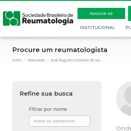
Associe-se
INSTITUCIONAL
P
Procure um reumatologista
Você está aqui:
Início
Associado
José Augusto Cardoso de Sá…
Refine sua busca
Filtrar por nome
Ond