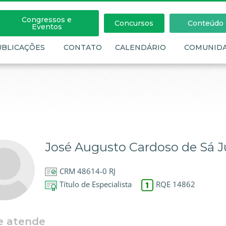
Congressos e
Concursos
Conteúdo c
Eventos
UBLICAÇÕES
CONTATO
CALENDÁRIO
COMUNID
José Augusto Cardoso de Sá J
CRM 48614-0 RJ
Título de Especialista
RQE 14862
e atende