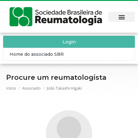
Login
Home do associado SBR
Procure um reumatologista
Você está aqui:
Início
Associado
João Takashi Higaki