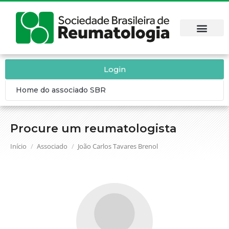
Login
Home do associado SBR
Procure um reumatologista
Você está aqui:
Início
Associado
João Carlos Tavares Brenol