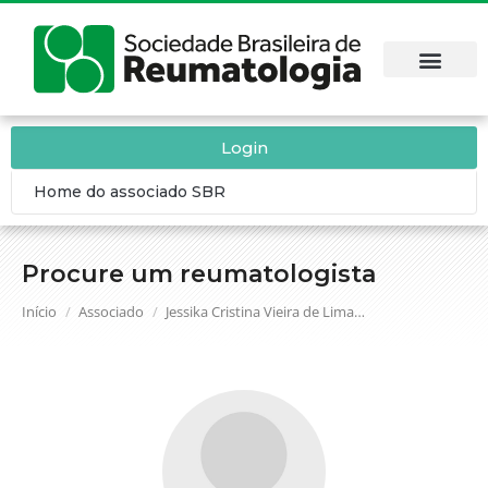
Login
Home do associado SBR
Procure um reumatologista
Você está aqui:
Início
Associado
Jessika Cristina Vieira de Lima…