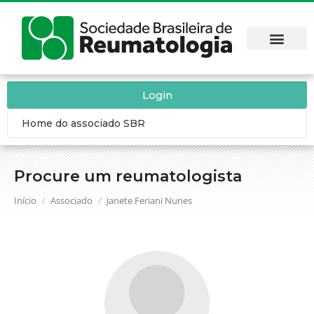
Login
Home do associado SBR
Procure um reumatologista
Você está aqui:
Início
Associado
Janete Feriani Nunes