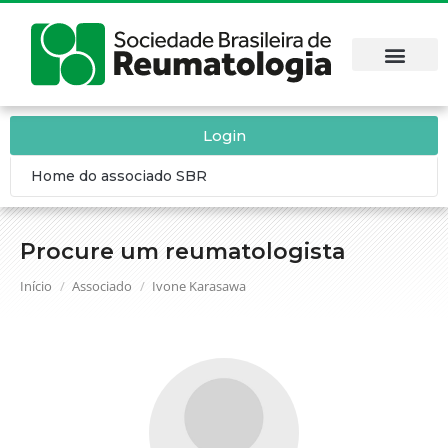
Login
Home do associado SBR
Procure um reumatologista
Você está aqui:
Início
Associado
Ivone Karasawa