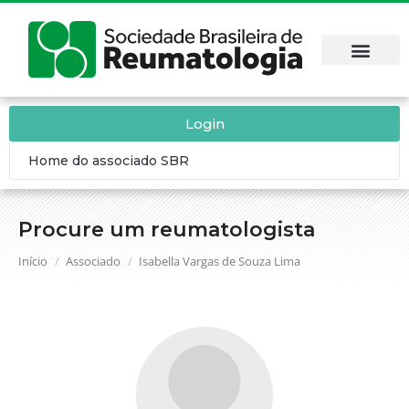
Login
Home do associado SBR
Procure um reumatologista
Você está aqui:
Início
Associado
Isabella Vargas de Souza Lima