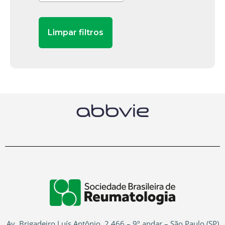
Av. Brigadeiro Luís Antônio, 2.466 – 9º andar – São Paulo (SP)