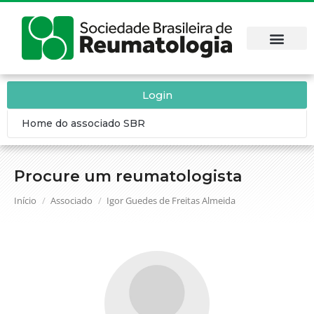
Login
Home do associado SBR
Procure um reumatologista
Você está aqui:
Início
Associado
Igor Guedes de Freitas Almeida