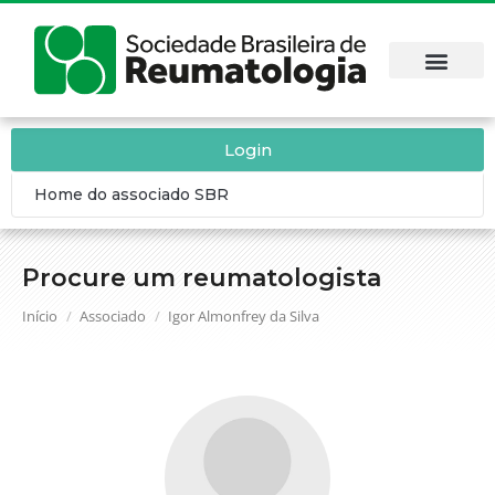
Login
Home do associado SBR
Procure um reumatologista
Você está aqui:
Início
Associado
Igor Almonfrey da Silva