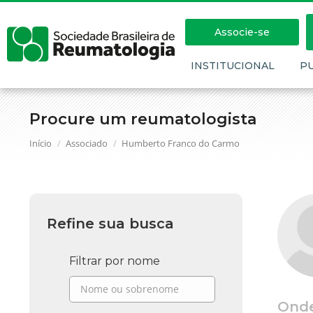
Associe-se
INSTITUCIONAL
P
Procure um reumatologista
Você está aqui:
Início
Associado
Humberto Franco do Carmo
Refine sua busca
Filtrar por nome
Ond