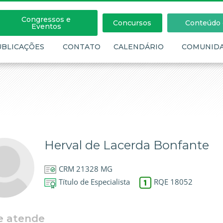
Congressos e
Concursos
Conteúdo c
Eventos
UBLICAÇÕES
CONTATO
CALENDÁRIO
COMUNID
Herval de Lacerda Bonfante
CRM 21328 MG
Título de Especialista
RQE 18052
e atende