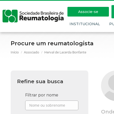
Associe-se
INSTITUCIONAL
P
Procure um reumatologista
Você está aqui:
Início
Associado
Herval de Lacerda Bonfante
Refine sua busca
Filtrar por nome
Ond