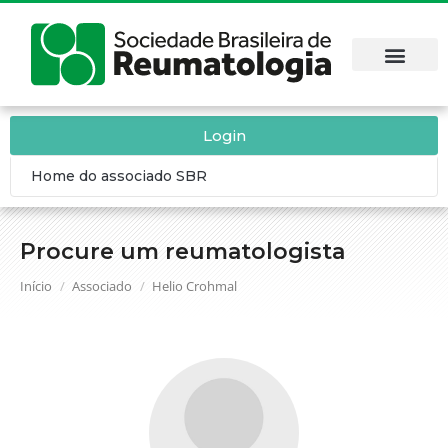
Login
Home do associado SBR
Procure um reumatologista
Você está aqui:
Início
Associado
Helio Crohmal