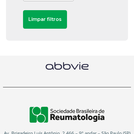
Av. Brigadeiro Luís Antônio, 2.466 – 9º andar – São Paulo (SP)