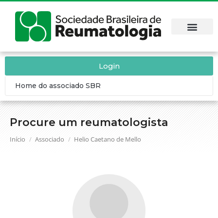
Login
Home do associado SBR
Procure um reumatologista
Você está aqui:
Início
Associado
Helio Caetano de Mello