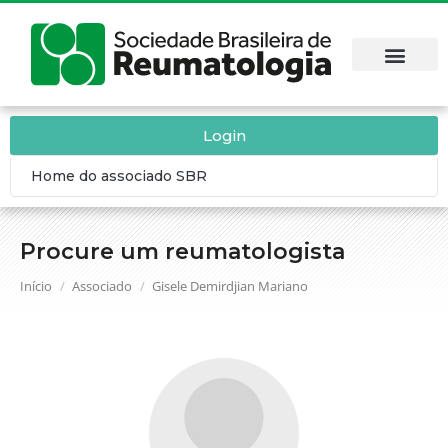
Login
Home do associado SBR
Procure um reumatologista
Você está aqui:
Início
Associado
Gisele Demirdjian Mariano