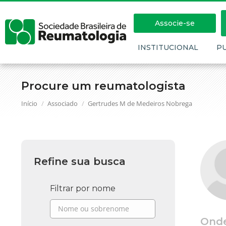
Associe-se
INSTITUCIONAL
P
Procure um reumatologista
Você está aqui:
Início
Associado
Gertrudes M de Medeiros Nobrega
Refine sua busca
Filtrar por nome
Ond