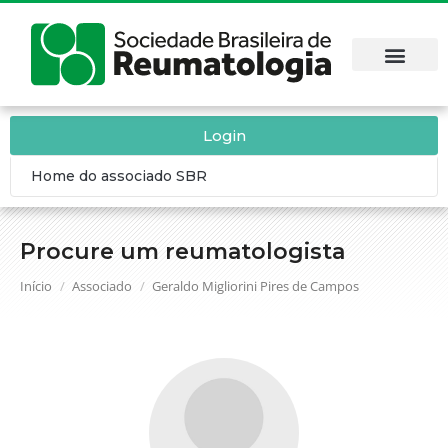
Login
Home do associado SBR
Procure um reumatologista
Você está aqui:
Início
Associado
Geraldo Migliorini Pires de Campos