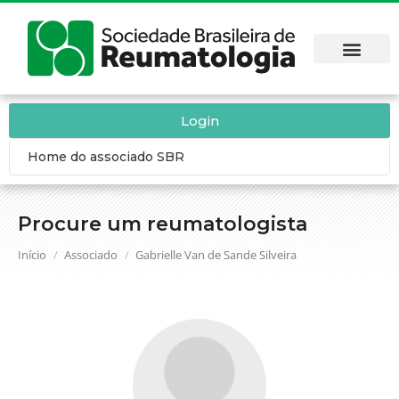
Login
Home do associado SBR
Procure um reumatologista
Você está aqui:
Início
Associado
Gabrielle Van de Sande Silveira