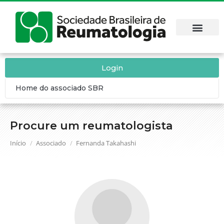
Login
Home do associado SBR
Procure um reumatologista
Você está aqui:
Início
Associado
Fernanda Takahashi