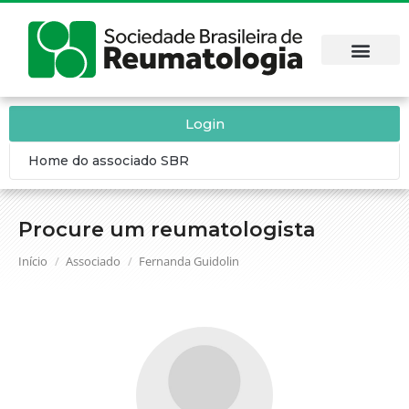
Login
Home do associado SBR
Procure um reumatologista
Você está aqui:
Início
Associado
Fernanda Guidolin