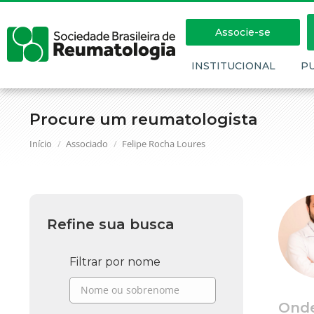
Associe-se
INSTITUCIONAL
P
Procure um reumatologista
Você está aqui:
Início
Associado
Felipe Rocha Loures
Refine sua busca
Filtrar por nome
Ond