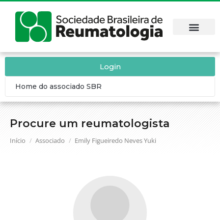
Login
Home do associado SBR
Procure um reumatologista
Você está aqui:
Início
Associado
Emily Figueiredo Neves Yuki