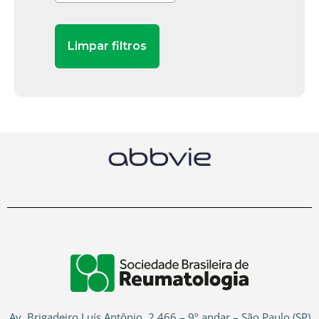
Av. Brigadeiro Luís Antônio, 2.466 – 9º andar – São Paulo (SP)