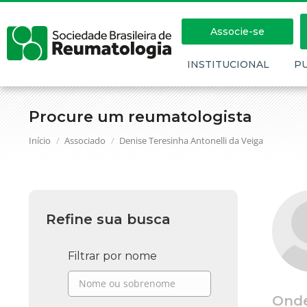
Associe-se
INSTITUCIONAL
P
Procure um reumatologista
Você está aqui:
Início
Associado
Denise Teresinha Antonelli da Veiga
Refine sua busca
Filtrar por nome
Ond