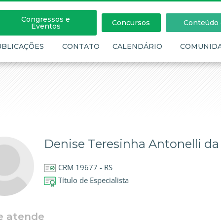
Congressos e
Concursos
Conteúdo c
Eventos
UBLICAÇÕES
CONTATO
CALENDÁRIO
COMUNID
Denise Teresinha Antonelli da
CRM 19677 - RS
Título de Especialista
e atende