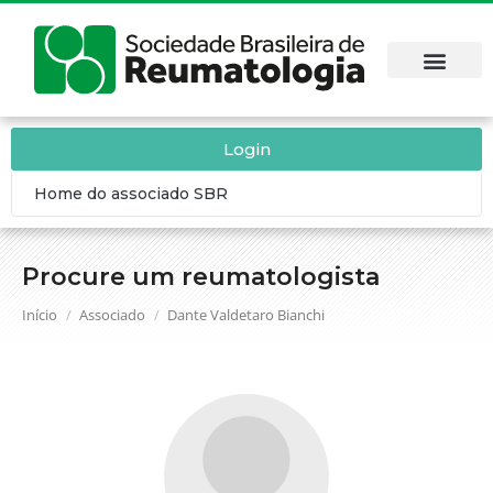
Login
Home do associado SBR
Procure um reumatologista
Você está aqui:
Início
Associado
Dante Valdetaro Bianchi