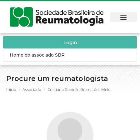
Login
Home do associado SBR
Procure um reumatologista
Você está aqui:
Início
Associado
Cristiana Danielle Guimarães Melo