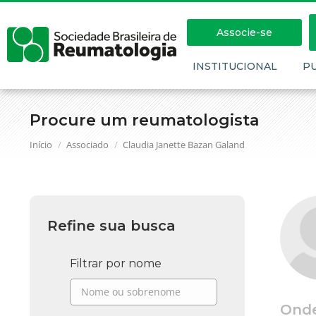
Associe-se
INSTITUCIONAL
P
Procure um reumatologista
Você está aqui:
Início
Associado
Claudia Janette Bazan Galand
Refine sua busca
Filtrar por nome
Ond