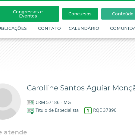
Congressos e
Concursos
Conteúdo c
Eventos
UBLICAÇÕES
CONTATO
CALENDÁRIO
COMUNID
Carolline Santos Aguiar Monç
CRM 57186 - MG
Título de Especialista
RQE 37890
e atende