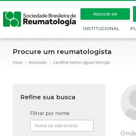
Associe-se
INSTITUCIONAL
P
Procure um reumatologista
Você está aqui:
Início
Associado
Carolline Santos Aguiar Monção
Refine sua busca
Filtrar por nome
Ond