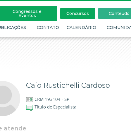
Congressos e
Concursos
Conteúdo c
Eventos
UBLICAÇÕES
CONTATO
CALENDÁRIO
COMUNID
Caio Rustichelli Cardoso
CRM 193104 - SP
Título de Especialista
e atende