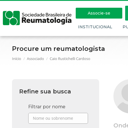
Associe-se
INSTITUCIONAL
P
Procure um reumatologista
Você está aqui:
Início
Associado
Caio Rustichelli Cardoso
Refine sua busca
Filtrar por nome
Ond