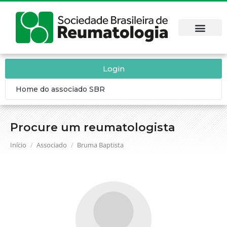
Login
Home do associado SBR
Procure um reumatologista
Você está aqui:
Início
Associado
Bruma Baptista