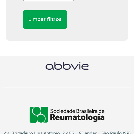
Av. Brigadeiro Luís Antônio, 2.466 – 9º andar – São Paulo (SP)