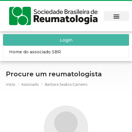
Login
Home do associado SBR
Procure um reumatologista
Você está aqui:
Início
Associado
Barbara Seabra Carneiro