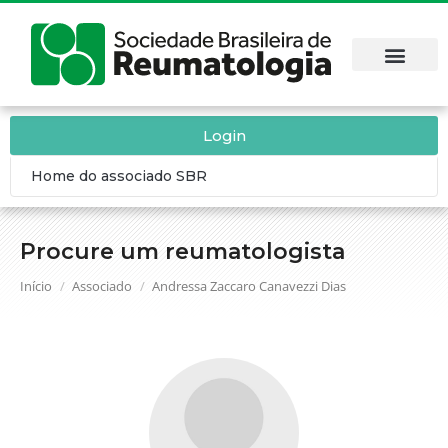
Login
Home do associado SBR
Procure um reumatologista
Você está aqui:
Início
Associado
Andressa Zaccaro Canavezzi Dias