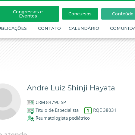
Congressos e
Concursos
Conteúdo c
Eventos
UBLICAÇÕES
CONTATO
CALENDÁRIO
COMUNID
Andre Luiz Shinji Hayata
CRM 84790 SP
Título de Especialista
RQE 38031
Reumatologista pediátrico
e atende