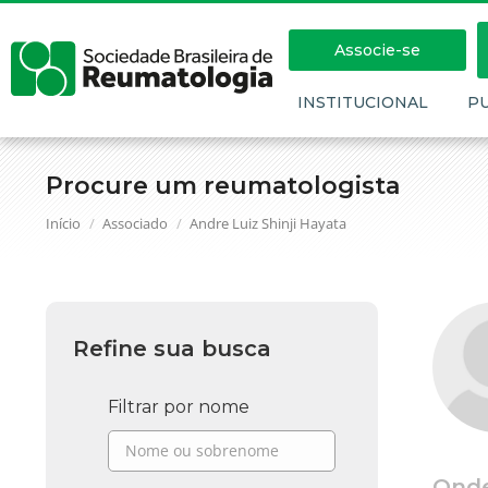
Associe-se
INSTITUCIONAL
P
Procure um reumatologista
Você está aqui:
Início
Associado
Andre Luiz Shinji Hayata
Refine sua busca
Filtrar por nome
Ond