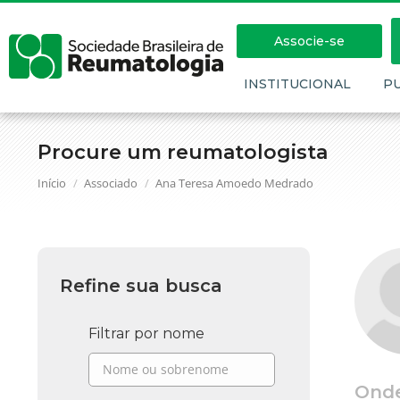
Associe-se
INSTITUCIONAL
P
Procure um reumatologista
Você está aqui:
Início
Associado
Ana Teresa Amoedo Medrado
Refine sua busca
Filtrar por nome
Ond