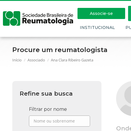
Associe-se
INSTITUCIONAL
P
Procure um reumatologista
Você está aqui:
Início
Associado
Ana Clara Ribeiro Gazeta
Refine sua busca
Filtrar por nome
Ond