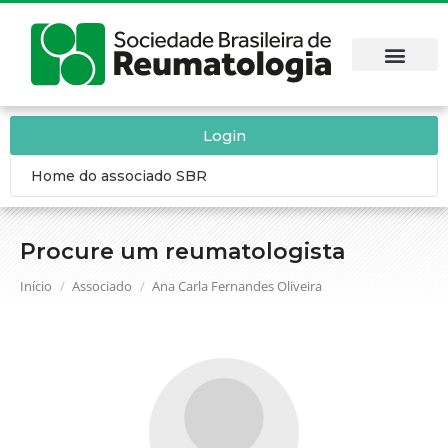
Login
Home do associado SBR
Procure um reumatologista
Você está aqui:
Início
Associado
Ana Carla Fernandes Oliveira