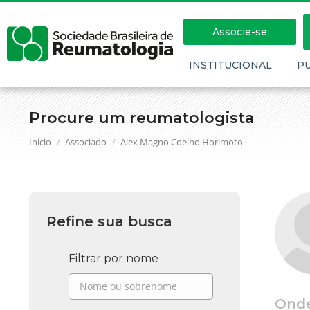
Associe-se
INSTITUCIONAL
P
Procure um reumatologista
Você está aqui:
Início
Associado
Alex Magno Coelho Horimoto
Refine sua busca
Filtrar por nome
Ond