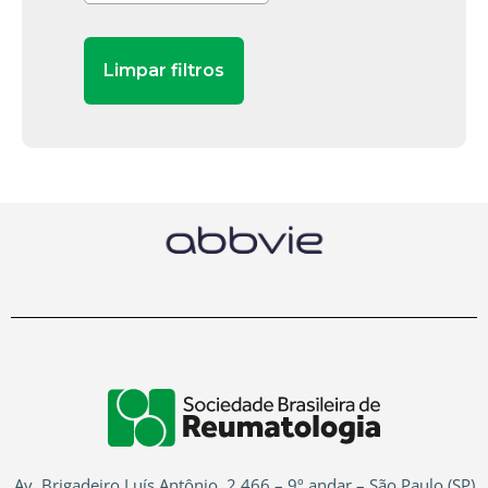
Av. Brigadeiro Luís Antônio, 2.466 – 9º andar – São Paulo (SP)