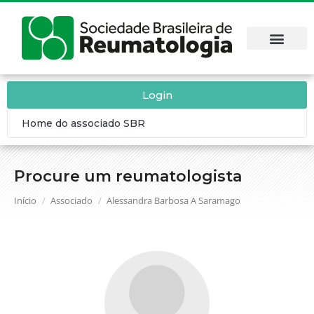
Login
Home do associado SBR
Procure um reumatologista
Você está aqui:
Início
Associado
Alessandra Barbosa A Saramago