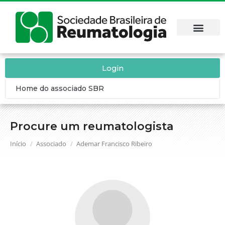
Login
Home do associado SBR
Procure um reumatologista
Você está aqui:
Início
Associado
Ademar Francisco Ribeiro