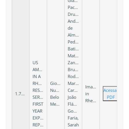
Glaucia
Pacheco
Drumond,
Andrea
de
Almeida
Peduti
Batist,
Matheus
US
Zanata
AMBULATORY
Brufatto,
IN A
Rodrigo
RHEUMATOLOGY
Giovanna
Martins
Imaging
RESIDENCY
Nunes
Carvalho,
Acessar
1.735
in
SERVICE:
Belo
João
PDF
Rheumatology
FIRST
Mendes
Flávio
YEAR
Gomes
EXPERIENCE
Faria,
REPORT
Sarah