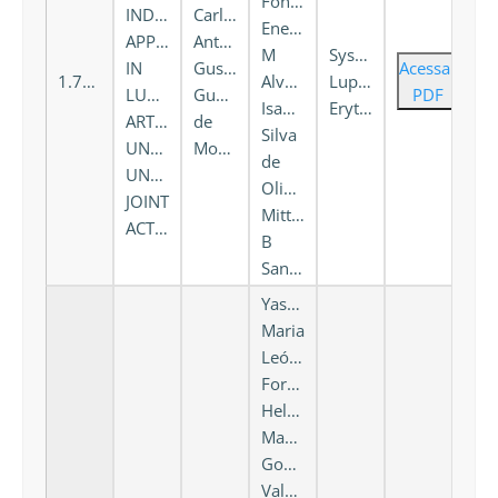
Fonseca,
INDEX
Carlos
Eneida
APPLICABILITY
Antonio
M
Systemic
IN
Gusmão
Acessar
1.736
Alves,
Lupus
LUPUS
Guerreiro
PDF
Isabela
Erythematosus
ARTHROPATHY:
de
Silva
UNRAVELING
Moura
de
UNDERDIAGNOSED
Oliveira,
JOINT
Mittermayer
ACTIVITY
B
Santiago
Yasmine
Maria
Leódido
Fortes,
Heloísa
Maciel
Gomes
Valentim,