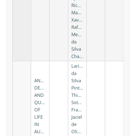
Ricardo
Machado
Xavier,
Rafael
Mendonça
da
Silva
Chakr
Larissa
da
ANXIETY,
Silva
DEPRESSION
Pinto,
AND
Thiago
QUALITY
Sotero
OF
Fragoso,
LIFE
Jaciel
IN
de
AUTOIMMUNE
Oliveira