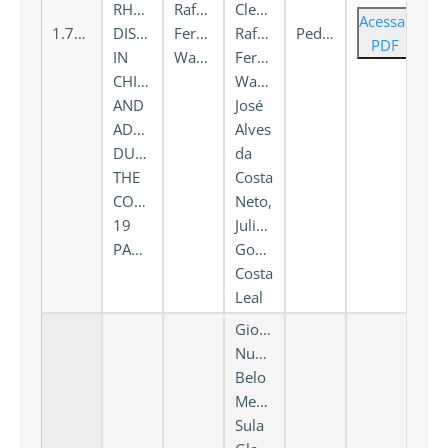
RHEUMATIC
Rafael
Clementino,
Acessar
1.734
DISEASES
Ferreira
Rafael
Pediatrics
PDF
IN
Wanderley
Ferreira
CHILDHOOD
Wanderley,
AND
José
ADOLESCENCE
Alves
DURING
da
THE
Costa
COVID
Neto,
19
Juliana
PANDEMIC
Gomes
Costa
Leal
Giovanna
Nunes
Belo
Mendes,
Sula