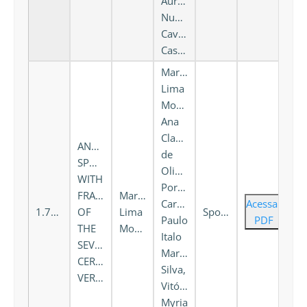
Aurora
Nunes
Cavalcante
Castro
Mariana
Lima
Montenegro,
Ana
Claudia
ANKYLOSING
de
SPONDYLITIS
Oliveira
WITH
Portela
FRACTURE
Mariana
Carneiro,
Acessar
1.738
OF
Lima
Spondyloarthritis
Paulo
PDF
THE
Montenegro
Italo
SEVENTH
Martins
CERVICAL
Silva,
VERTEBRA
Vitória
Myria