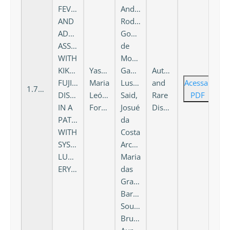
FEVER
Andréia
AND
Rodrigues
ADENOMEGALY
Gomes
ASSOCIATED
de
WITH
Moura,
KIKUCHI-
Yasmine
Gabriela
Autoinflammatory
FUJIMOTO
Maria
Lustosa
and
Acessar
1.737
DISEASE
Leódido
Said,
Rare
PDF
IN A
Fortes
Josué
Diseases
PATIENT
da
WITH
Costa
SYSTEMIC
Arcoverde,
LUPUS
Maria
ERYTHEMATOSUS
das
Graças
Barbosa
Sousa,
Bruna