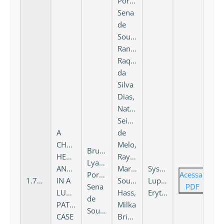
Portela
Sena
de
Souza,
Raneide
Raquel
da
Silva
Dias,
Natalia
Seixas
A
de
CHALLENGING
Melo,
Bruna
HEMOLYTIC
Rayssa
Lyandra
ANEMIA
Martins
Systemic
Portela
Acessar
1.724
IN A
Souza
Lupus
Sena
PDF
LUPUS
Hass,
Erythematosus
de
PATIENT:
Milka
Souza
CASE
Bringel