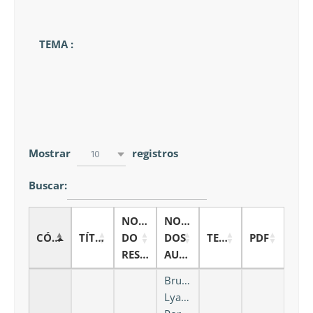
TEMA :
Mostrar
registros
10
Buscar:
NOME
NOME
CÓDIGO
TÍTULO
DO
DOS
TEMA
PDF
RESPONSÁVEL
AUTORES
Bruna
Lyandra