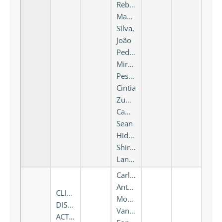
Rebecca
Machado
Silva,
João
Pedro
Miranda
Pesca,
Cintia
Zumstein
Camargo,
Sean
Hideo
Shirata
Lanças
Carlos
Antonio
CLINICAL
Moura,
DISEASE
Vanessa
ACTIVITY