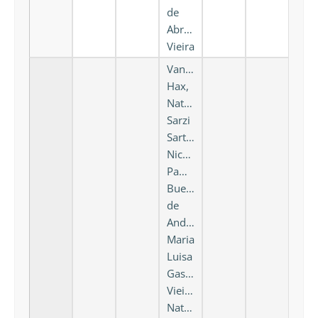
de
Abreu
Vieira
Vanessa
Hax,
Natália
Sarzi
Sartori,
Nicole
Pamplona
Bueno
de
Andrade,
Maria
Luisa
Gasparini
Vieira,
Natália