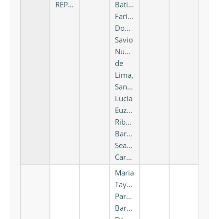
REPORT
Batista
Farias,
Domingos
Savio
Nunes
de
Lima,
Sandra
Lucia
Euzebio
Ribeiro,
Barbara
Seabra
Carneiro
Maria
Tayanne
Parente
Barbosa,