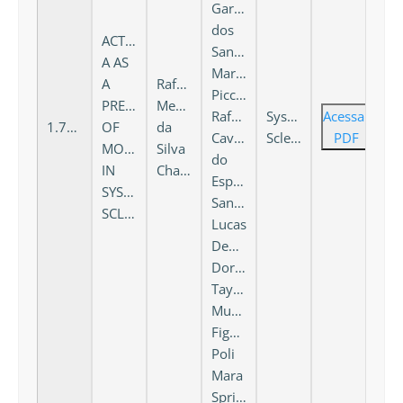
Garcia
dos
ACTIVIN
Santos,
A AS
Marina
A
Rafael
Piccoli,
PREDICTOR
Mendonça
Rafaela
Systemic
Acessar
1.733
OF
da
Cavalheiro
Scleroderma
PDF
MORTALITY
Silva
do
IN
Chakr
Espírito
SYSTEMIC
Santo,
SCLEROSIS
Lucas
Denardi
Doria,
Tayane
Muniz
Fighera,
Poli
Mara
Spritzer,