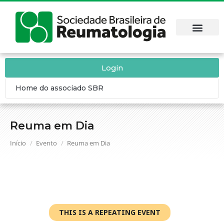
Login
Home do associado SBR
Reuma em Dia
Você está aqui:
Início
Evento
Reuma em Dia
THIS IS A REPEATING EVENT