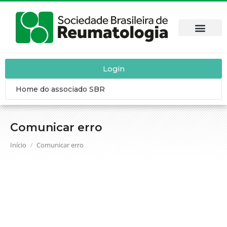
DOENÇAS REUM
SBR CON
CALENDÁRIO
CONTEÚDO C
Login
Home do associado SBR
Comunicar erro
Você está aqui:
Início
Comunicar erro